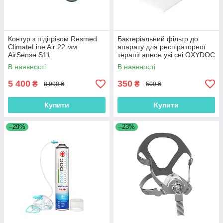
Контур з підігрівом Resmed
Бактеріальний фільтр до
ClimateLine Air 22 мм.
апарату для респіраторної
AirSense S11
терапії апное уві сні OXYDOC
(4 шт в наборі)
В наявності
В наявності
5 400
350
₴
₴
8 990 ₴
500 ₴
Купити
Купити
–29%
–23%