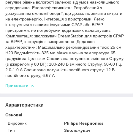
регулює рівень вологості залежно від умов навколишнього
середовища. Енергоефективність: Розроблений з
урахуванням економії енергії, що дозволяє знизити витрати
на електроенергію. Інтеграція з пристроями: Легко
інтегрується з вашими існуючими CPAP або BiPAP
пристроями, не потребуючи додаткових налаштувань.
Комплектація: зволожувач DreamStation для пристроїв CPAP
та BiPAP; інструкція з використання. Додаткові
характеристики: Максимально рекомендований тиск: 25 см
H20 Водомісткість 325 мл Максимальна температура 65
градусів за Цельсієм Споживана потужність змінного Струму
(з джерелом у 80 ВТ): 100-240 В змінного Струму, 50-60 Гц,
2.0-1.0 А Споживана потужність постійного струму: 12 В
постійного струму, 6.67 А
Приховати
Характеристики
Основні
Виробник
Philips Respironics
Тип
Зволожувач