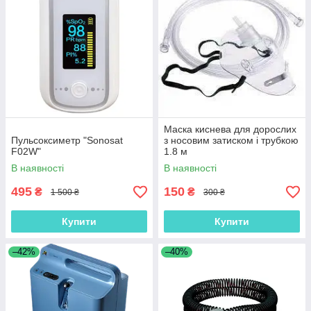
Маска киснева для дорослих
Пульсоксиметр "Sonosat
з носовим затиском і трубкою
F02W"
1.8 м
В наявності
В наявності
495
150
₴
₴
1 500 ₴
300 ₴
Купити
Купити
–42%
–40%