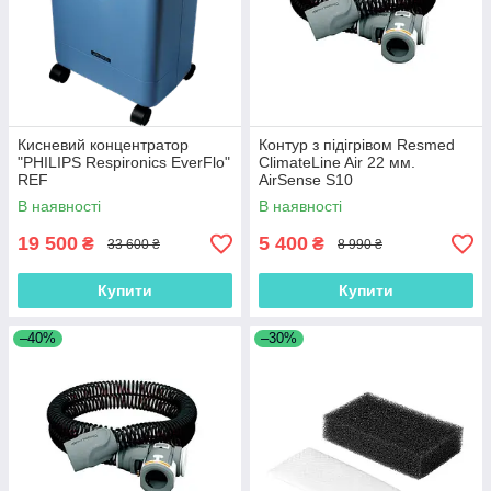
Кисневий концентратор
Контур з підігрівом Resmed
"PHILIPS Respironics EverFlo"
ClimateLine Air 22 мм.
REF
AirSense S10
В наявності
В наявності
19 500
5 400
₴
₴
33 600 ₴
8 990 ₴
Купити
Купити
–40%
–30%