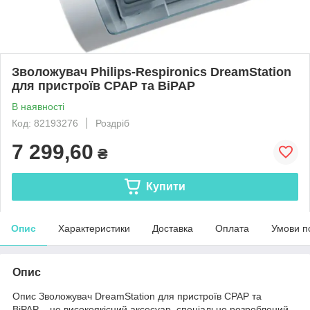
Зволожувач Philips-Respironics DreamStation
для пристроїв CPAP та BiPAP
В наявності
Код: 82193276
Роздріб
7 299,60
₴
Купити
Опис
Характеристики
Доставка
Оплата
Умови п
Опис
Опис Зволожувач DreamStation для пристроїв CPAP та
BiPAP – це високоякісний аксесуар, спеціально розроблений