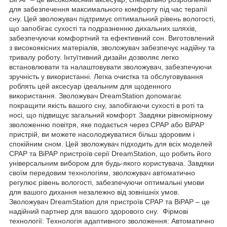
для забезпечення максимального комфорту під час терапії
сну. Цей зволожувач підтримує оптимальний рівень вологості,
що запобігає сухості та подразненню дихальних шляхів,
забезпечуючи комфортний та ефективний сон. Виготовлений
з високоякісних матеріалів, зволожувач забезпечує надійну та
тривалу роботу. Інтуїтивний дизайн дозволяє легко
встановлювати та налаштовувати зволожувач, забезпечуючи
зручність у використанні. Легка очистка та обслуговування
роблять цей аксесуар ідеальним для щоденного
використання. Зволожувач DreamStation допомагає
покращити якість вашого сну, запобігаючи сухості в роті та
носі, що підвищує загальний комфорт. Завдяки рівномірному
зволоженню повітря, яке подається через CPAP або BiPAP
пристрій, ви можете насолоджуватися більш здоровим і
спокійним сном. Цей зволожувач підходить для всіх моделей
CPAP та BiPAP пристроїв серії DreamStation, що робить його
універсальним вибором для будь-якого користувача. Завдяки
своїм передовим технологіям, зволожувач автоматично
регулює рівень вологості, забезпечуючи оптимальні умови
для вашого дихання незалежно від зовнішніх умов.
Зволожувач DreamStation для пристроїв CPAP та BiPAP – це
надійний партнер для вашого здорового сну. Фірмові
технології: Технологія адаптивного зволоження: Автоматично