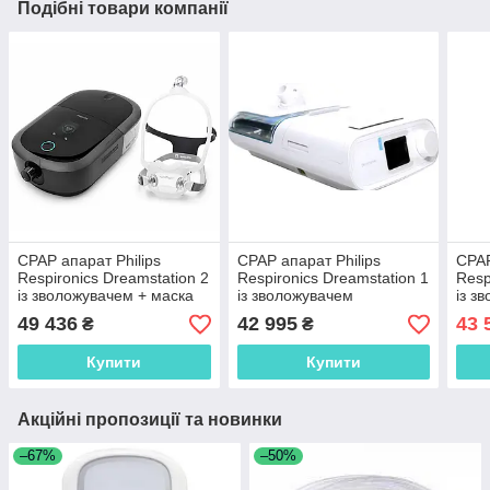
Подібні товари компанії
CPAP апарат Philips
CPAP апарат Philips
CPAP
Respironics Dreamstation 2
Respironics Dreamstation 1
Resp
із зволожувачем + маска
із зволожувачем
із з
Philips DreamWear Розмір
розм
49 436
42 995
43 
₴
₴
S
Купити
Купити
Акційні пропозиції та новинки
–67%
–50%