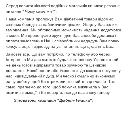
Серед великої кількості подібних магазинів виникає резонне
питання " Чому саме ми?".
Наша компанія пропонує Вам діабетичні товари відомих
світових брендів за найнижчими цінами, Якщо у Вас велике
замовлення, Ми обговоримо можливість надання додаткової
знижки. Ми пропонуємо зручні для Вас способи доставки і
оплати замовлення.Наші співробітники нададуть Вам повну
консультацію і відповіді на усі питання, що цікавлять Вас.
Замовте все, що вам потрібно, по телефону або через
Інтернет, а Ми для жителів будь-якого регіону України в той
же день готові відправити товар зручною та швидкою
доставкою Нової пошти або Укрпошти. До кожного покупця у
нас індивідуальний підхід. Ми чесно і сумлінно виконуємо
нашу роботу, щоб Ви отримали якісний товар вчасно. Так
само, прагнемо до того, щоб покупка викликала у Вас
позитивні емоції, і Ви поверталися до нас знову і знову.
З повагою, компанія "Діабет-Техніка".