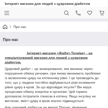
Інтернет магазин для людей з цукровим діабетом
Про нас
Про нас
Інтернет-магазин «Діабет-Техніка» - це
спеціалізований магазин для людей з цукровим
діабетом.
Цукровий діабет – це захворювання, яке виникає через
порушення обміну речовин, при якому виникають проблеми
із засвоєнням цукру на клітинному рівні. І це призводить до
того, що у людини постійно відбуваються різкі коливання
рівня цукру в крові. За що відповідає інсулін? Він керує
процесами обміну енергією в організмі. Цей гормон
допомагає потрапити глюкози в клітину. Якщо інсуліну не
вистачає, вміст цукру в крові значно підвищується.
Але цукровий діабет-це не вирок! Процес лікування