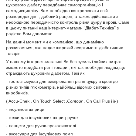
цукрового діабету передбачає самоорганізацію і
самодисципліну. Вам необхідно контролювати свій
розпорядок дня , добовий раціон, а також здійснювати з
необхідною періодичністю контроль рівня цукру в крові. Саме
в цьому питанні наш інтернет-магазин "Діабет-Техніка" з
радістю Вам допоможе.
На даний момент ми є компанією, що динамічно
розвивається, яка надає широкий асортимент діабетичних
товарів.
У нашому інтернет-магазині Ви без зусиль і зайвих витрат
зможете придбати різні товари , які так необхідні людям,що
страждають цукровим діабетом. Такі як:
- тестові смужки для вимірювання рівня цукру в крові до
різних типів глюкометрів, найбільш відомих світових
виробників.
( Accu-Chek , On Touch Select ,
Contour ,
On Call Plus і ін)
- інсулінові шприци
- голки для інсулінових шприц-ручок
- ланцети для ручок-прокаливателі
- аксесуари для інсулінових помп