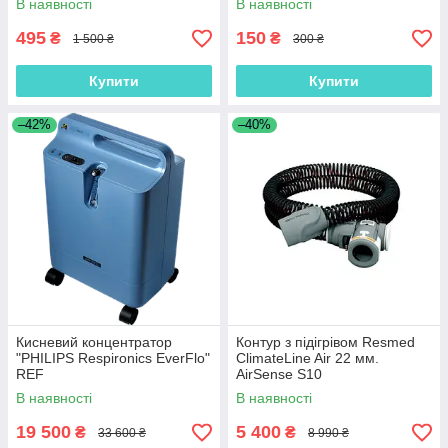
В наявності
В наявності
495
150
₴
₴
1 500 ₴
300 ₴
Купити
Купити
–42%
–40%
Кисневий концентратор
Контур з підігрівом Resmed
"PHILIPS Respironics EverFlo"
ClimateLine Air 22 мм.
REF
AirSense S10
В наявності
В наявності
19 500
5 400
₴
₴
33 600 ₴
8 990 ₴