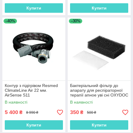
Купити
Купити
–40%
–30%
Контур з підігрівом Resmed
Бактеріальний фільтр до
ClimateLine Air 22 мм.
апарату для респіраторної
AirSense S11
терапії апное уві сні OXYDOC
(4 шт в наборі)
В наявності
В наявності
5 400
350
₴
₴
8 990 ₴
500 ₴
Купити
Купити