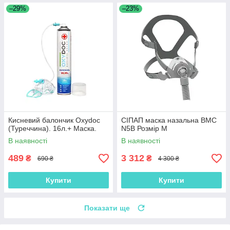
–29%
–23%
Кисневий балончик Oxydoc
СІПАП маска назальна BMC
(Туреччина). 16л.+ Маска.
N5B Розмір M
В наявності
В наявності
489
3 312
₴
₴
690 ₴
4 300 ₴
Купити
Купити
Показати ще