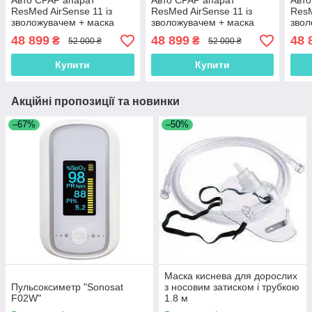
Авто CPAP апарат
Авто CPAP апарат
Авто
ResMed AirSense 11 із
ResMed AirSense 11 із
ResM
зволожувачем + маска
зволожувачем + маска
звол
AIRFIT F20 L
AIRFIT F20 M
AIRF
48 899
48 899
48 
₴
₴
52 000 ₴
52 000 ₴
Купити
Купити
Акційні пропозиції та новинки
–67%
–50%
Маска киснева для дорослих
Пульсоксиметр "Sonosat
з носовим затиском і трубкою
F02W"
1.8 м