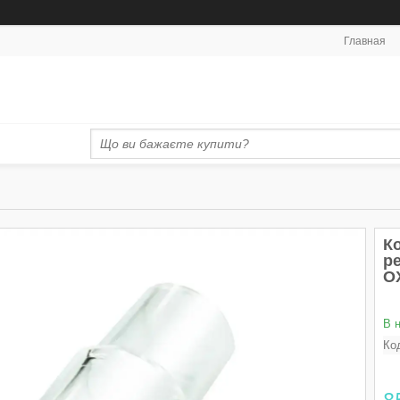
Главная
К
ре
O
В 
Ко