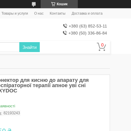
Кошик
Товары и услуги
О нас
Контакты
Доставка и оплата
+380 (63) 852-53-11
+380 (50) 336-86-84
Знайти
онектор для кисню до апарату для
спіраторної терапії апное уві сні
XYDOC
наявності
д:
82193243