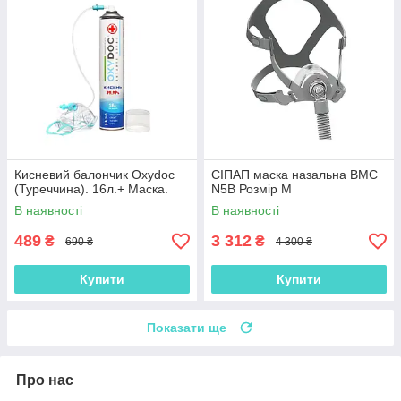
Кисневий балончик Oxydoc
СІПАП маска назальна BMC
(Туреччина). 16л.+ Маска.
N5B Розмір M
В наявності
В наявності
489
3 312
₴
₴
690 ₴
4 300 ₴
Купити
Купити
Показати ще
Про нас