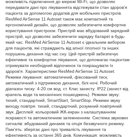
можливість підключення до мережі Wi-Fi, що дозволяє
передавати дані про лікуваннята відстежувати стан здоров'я
пацієнта за допомогою додатків для мобільних пристроїв.
ResMed AirSense 11 Autoset також має компактний та
ергономічний дизайн, що дозволяє забезпечити комфортне
користування пристроєм. Пристрій має вбудований зарядний
пристрій, що дозволяє забезпечити зарядку батареї в будь-
який час. ResMed AirSense 11 Autoset є ідеальним вибором
для пацієнтів, які страждають від апної гіпопної та інших
порушень дихання під час сну. Цей пристрій забезпечує
ефективне та комфортне лікування, що допомагає пацієнтам
отримувати необхідний відпочинок та покращувати їх
здоров'я. Характеристики ResMed AirSense 11 Autoset:
Режими лікування: автоматичний, фіксований тиск,
автоматичний з підтримкою дихання, білі ночі. Робочий
діапазон тиску: 4-20 см вод. ст. Клас захисту: IP22 (захист від
крапель води та механічних пошкоджень). Режими звуку:
тихий, стандартний, SmartStart, SmartStop. Режими звуку
виходу повітря: тихий, стандартний, розумний повітряний
звук. Дисплей: кольоровий ЖК-екран з налаштуванням
яскравості та автоматичним затемненням. Система звукових
сигналів: вбудований динамік та опція беззвучного режиму.
Пам'ять: зберігає дані про тривалість лікування та
ефективність за останні 365 днів. Комунікація: можливість