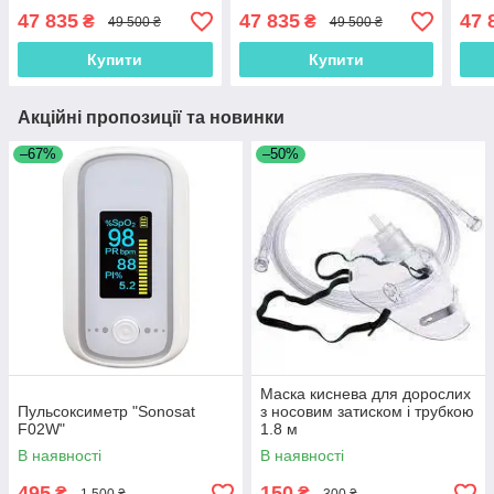
47 835
47 835
47 
₴
₴
49 500 ₴
49 500 ₴
Купити
Купити
Акційні пропозиції та новинки
–67%
–50%
Маска киснева для дорослих
Пульсоксиметр "Sonosat
з носовим затиском і трубкою
F02W"
1.8 м
В наявності
В наявності
495
150
₴
₴
1 500 ₴
300 ₴