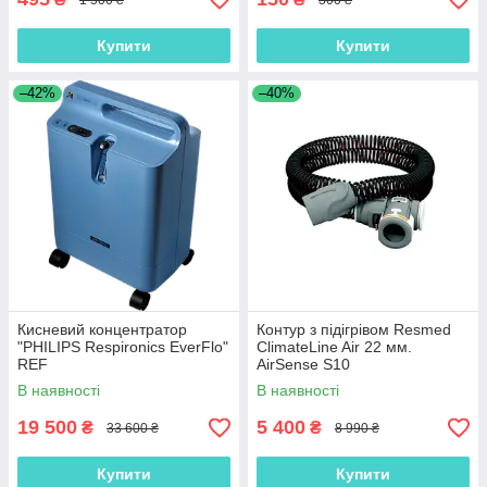
Купити
Купити
–42%
–40%
Кисневий концентратор
Контур з підігрівом Resmed
"PHILIPS Respironics EverFlo"
ClimateLine Air 22 мм.
REF
AirSense S10
В наявності
В наявності
19 500
5 400
₴
₴
33 600 ₴
8 990 ₴
Купити
Купити