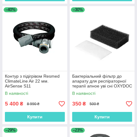
–40%
–30%
Контур з підігрівом Resmed
Бактеріальний фільтр до
ClimateLine Air 22 мм.
апарату для респіраторної
AirSense S11
терапії апное уві сні OXYDOC
(4 шт в наборі)
В наявності
В наявності
5 400
350
₴
₴
8 990 ₴
500 ₴
Купити
Купити
–29%
–23%