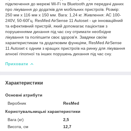
підключення до мережі Wi-Fi та Bluetooth для передачі даних
про лікування до додатків для мобільних пристроїв. Розмір:
250 мм x 116 мм x 150 мм. Вага: 1,24 кг. Живлення: AC 100-
240V, 50-60Гц. ResMed AirSense 11 Autoset - це інноваційний
та ефективний пристрій, який допомагає пацієнтам з
порушеннями дихання під час сну отримати необхідне
лікування та поліпшити своє здоров'я. Завдяки своїм
характеристикам та додатковим функціям, ResMed AirSense
11 Autoset є одним з кращих пристроїв на ринку для лікування
апноеї гіпопної та інших порушень дихання під час сну.
Приховати
Характеристики
Основні атрибути
Виробник
ResMed
Користувальницькі характеристики
Вага (кг)
2,5
Висота, см
12,7