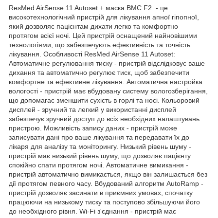
ResMed AirSense 11 Autoset + маска BMC F2 - це
високотехнологічний пристрій для лікування апної гіпопної,
який дозволяє пацієнтам дихати легко та комфортно
протягом всієї ночі. Цей пристрій оснащений найновішими
технологіями, що забезпечують ефективність та точність
лікування. Особливості ResMed AirSense 11 Autoset:
Автоматичне регулювання тиску - пристрій відслідковує ваше
дихання та автоматично регулює тиск, щоб забезпечити
комфортне та ефективне лікування. Автоматична настройка
вологості - пристрій має вбудовану систему вологозберігання,
що допомагає зменшити сухість в горлі та носі. Кольоровий
дисплей - зручний та легкий у використанні дисплей
забезпечує зручний доступ до всіх необхідних налаштувань
пристрою. Можливість запису даних - пристрій може
записувати дані про ваше лікування та передавати їх до
лікаря для аналізу та моніторингу. Низький рівень шуму -
пристрій має низький рівень шуму, що дозволяє пацієнту
спокійно спати протягом ночі. Автоматичне вимикання -
пристрій автоматично вимикається, якщо він залишається без
дії протягом певного часу. Вбудований алгоритм AutoRamp -
пристрій дозволяє засинати в приємних умовах, спочатку
працюючи на низькому тиску та поступово збільшуючи його
до необхідного рівня. Wi-Fi з'єднання - пристрій має