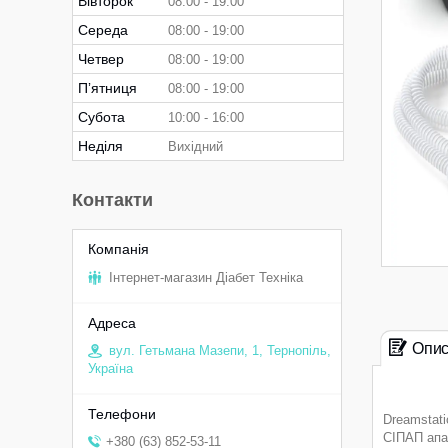
Вівторок
08:00
19:00
Середа
08:00
19:00
Четвер
08:00
19:00
Пʼятниця
08:00
19:00
Субота
10:00
16:00
Неділя
Вихідний
Контакти
Інтернет-магазин Діабет Техніка
Опи
вул. Гетьмана Мазепи, 1, Тернопіль,
Україна
Dreamstat
СІПАП апар
+380 (63) 852-53-11