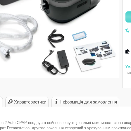
по
с
Характеристики
Інформація для замовлення
ion 2 Auto CPAP поєднує в собі повнофункціональні можливості сіпап ап
ат Dreamstation другого покоління створений з урахуванням практичност