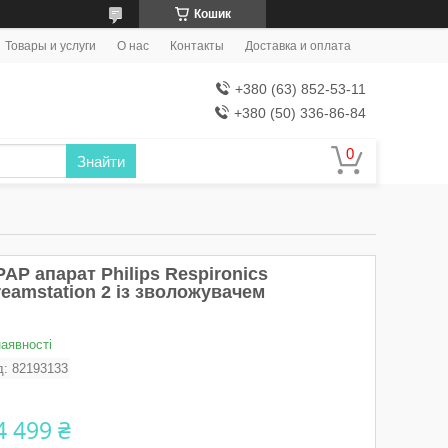
Кошик
Товары и услуги
О нас
Контакты
Доставка и оплата
+380 (63) 852-53-11
+380 (50) 336-86-84
Знайти
AP апарат Philips Respironics
eamstation 2 із зволожувачем
наявності
д:
82193133
4 499 ₴