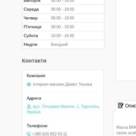
Вівторок
08:00
19:00
Середа
08:00
19:00
Четвер
08:00
19:00
Пʼятниця
08:00
19:00
Субота
10:00
16:00
Неділя
Вихідний
Контакти
Інтернет-магазин Діабет Техніка
Опи
вул. Гетьмана Мазепи, 1, Тернопіль,
Україна
Маска BMC 
своїм осо
+380 (63) 852-53-11