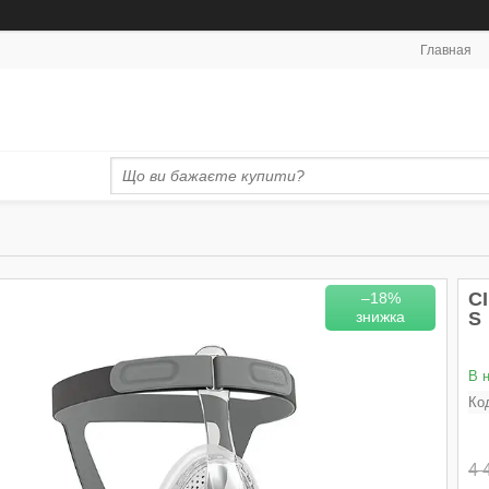
Главная
С
–18%
S
В 
Ко
4 