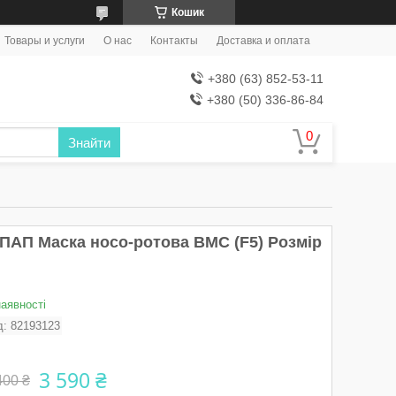
Кошик
Товары и услуги
О нас
Контакты
Доставка и оплата
+380 (63) 852-53-11
+380 (50) 336-86-84
Знайти
ІПАП Маска носо-ротова BMC (F5) Розмір
наявності
д:
82193123
3 590 ₴
400 ₴