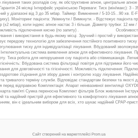
лікування таких розладів сну, як обструктивне апное, центральне апное 
Гарантія 24 місяці Інтерфейс українською Переваги: Тиск (мін/макс): 3 - 
ий у діапазоні від 3 до 35 мбар. Таймер: Вимкнення / 5-10-15...90 хв. E
диху). Моніторинг пацієнта: Увімкнути / Вимкнути. - Відстежує пацієнта 
р (±2 мбар), коли індекс апное настає 3 і більше. Діаметр трубки: 12 мм 
Можливість підключення кисню (по запиту) . Особливості: Диза
вання і використання в будь-якому місці. Зручний і простий у використа
вує передову технологію для забезпечення постійного позитивного тиск
егулювання тиску для індивідуалізації лікування. Вбудований зволожува
 Інтелектуальна система виявлення апное для ефективного лікування. Про
ту. Тиха робота для непорушення сну пацієнта або співмешканців. Легки
ігієнічність: Вбудована система фільтрації повітря для підтримки його ч
ання для довговічності та гігієнічності. Можливість підключення: Підк
ездротове з'єднання для збору даних і контролю ходу лікування. Надійніс
 та тривалого терміну служби. Відповідає стандартам безпеки та якості д
я перед відправкою Комплектація: Апарат неінвазивної вентиляції O
 карта пам'яті Сумка переносна Комплект фільтрів Блок живлення Інст
ий та надійний пристрій для ефективного та комфортного лікування апно
ням, він є ідеальним вибором для всіх, хто шукає надійний CPAP-пристр
Сайт створений на маркетплейсі
Prom.ua