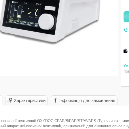
по
с
Характеристики
Інформація для замовлення
інвазивної вентиляції OXYDOC CPAP/BіPAP/ST/AVAPS (Туреччина) + ма
ний апарат неінвазивної вентиляції, призначений для лікування апное сн