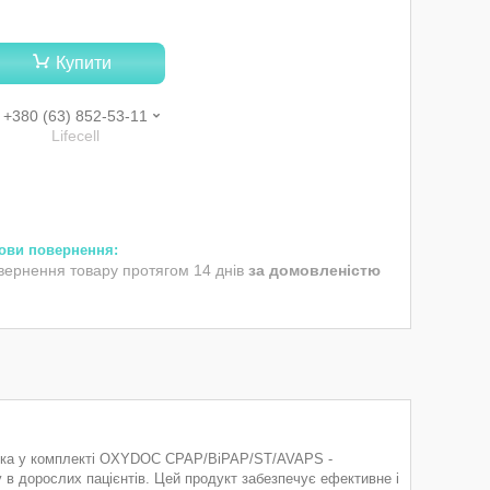
Купити
+380 (63) 852-53-11
Lifecell
вернення товару протягом 14 днів
за домовленістю
ска у комплекті OXYDOC CPAP/BіPAP/ST/AVAPS -
у в дорослих пацієнтів. Цей продукт забезпечує ефективне і