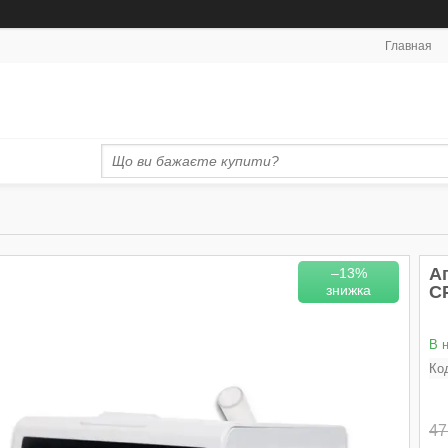
Главная
А
–13%
C
В 
Ко
47