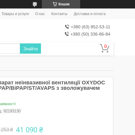
Кошик
Товары и услуги
О нас
Контакты
Доставка и оплата
+380 (63) 852-53-11
+380 (50) 336-86-84
Знайти
парат неінвазивної вентиляції OXYDOC
PAP/BіPAP/ST/AVAPS з зволожувачем
наявності
д:
82193130
41 090 ₴
 253 ₴