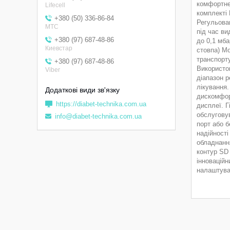
комфортне 
Lifecell
комплекті 
+380 (50) 336-86-84
Регульован
МТС
під час ви
+380 (97) 687-48-86
до 0,1 мба
Киевстар
стовпа) 
транспорту
+380 (97) 687-48-86
Використо
Viber
діапазон р
лікування.
дискомфор
https://diabet-technika.com.ua
дисплеї. Г
обслуговув
info@diabet-technika.com.ua
порт або б
надійності
обладнанн
контур SD
інноваційн
налаштуван