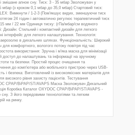
і змішане апное сну. Тиск: 3 - 35 мбар Зволожувач у
35 мбар (з кроком 0,1 мбар до 35,0 мбар) Стартовий тиск:
-FLEX: Вимкнути / 1-2-3 (Пом'якшує видих, зменшуючи тиск
протягом 24 годин і автоматично регулює терапевтичний тиск
/ 15 мм / 22 мм Одиниця тиску: (гПа/мбар/см водяного
йн: Стильний і компактний дизайн для легкого
нні інтерфейс для легкого налаштування. Технологія:
у аерозолю в дихальних шляхах. Функціональність: Широкий
ч для комфортного, вологого потоку повітря під час
стота використання: Зручна і м'яка маска для мінімізації
й доступ до налаштувань та інформації на зручному
истоти та безпеки. Простий процес очищення та
лючення до комп'ютера або мобільного пристрою через USB-
ть і безпека: Виготовлений із високоякісних матеріалів для
ля високого рівня захисту пацієнтів. Тестування
XYDOC CPAP/BіPAP/ST/AVAPS Маска Зволожувач Дихальний
рукція Коробка Каталог OXYDOC CPAP/BіPAP/ST/AVAPS -
е сну. З його передовими технологіями та легким
ій на ринку.