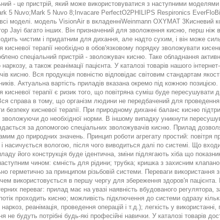
ьний - це пристрій, який може використовуватися з наступними моделями
rk 5 Nuvo;Mark 5 Nuvo 8;Invacare PerfectO2PHILIPS Respironics EverFloB
 всі моделі. модель VisionAir в вкладенніWeinmann OXYMAT 3Кисневий 
ор Jayі багато інших. Він призначений для зволоження кисню, перш ніж в
одить чистим і придатним для дихання, але надто сухим, і він може сил
 кисневої терапії необхідно в обов'язковому порядку зволожувати кисен
облено спеціальний пристрій - зволожувач кисню. Таке обладнання актив
 наркозу, а також реанімації пацієнта. У каталозі товарів нашого інтерн
ів кисню. Вся продукція повністю відповідає світовим стандартам якості
иків. Актуальна вартість приладів вказана окремо під кожною позицією.
 кисневої терапії є ризик того, що повітряна суміш буде пересушувати д
Вся справа в тому, що організм людини не передбачений для проведення 
и безпеку кисневої терапії. При природному диханні баланс кисню підтри
 зволожуючи до необхідної норми. В іншому випадку уникнути пересушу
вдається за допомогою спеціальних зволожувачів кисню. Прилад дозволя
амим до природних значень. Принцип роботи агрегату простий: повітря 
 і насичується вологою, після чого виводиться далі по системі. Що вход
ладу його конструкція буде ідентична, зміни підлягають хіба що показни
аступним чином: ємність для рідини; трубка; кришка з захисним клапано
но герметично за принципом різьбовій системи. Переваги використання з
чем використовується в першу чергу для збереження здоров'я пацієнта. 
ерних переваг: прилад має на увазі наявність вбудованого регулятора, 
потік проходить кисню; можливість підключення до системи одразу кільк
 наркоз, реанімація, проведення операцій і т.д.); легкість у використанні
я не будуть потрібні будь-які професійні навички. У каталозі товарів дос