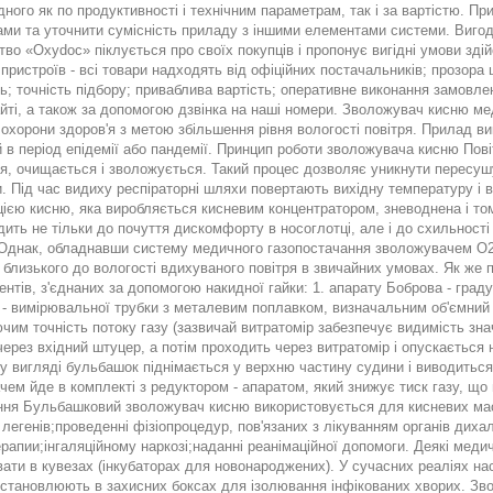
дного як по продуктивності і технічним параметрам, так і за вартістю. 
ми та уточнити сумісність приладу з іншими елементами системи. Вигод
во «Oxydoc» піклується про своїх покупців і пропонує вигідні умови здій
 пристроїв - всі товари надходять від офіційних постачальників; прозора 
ь; точність підбору; приваблива вартість; оперативне виконання замовл
йті, а також за допомогою дзвінка на наші номери. Зволожувач кисню ме
охорони здоров'я з метою збільшення рівня вологості повітря. Прилад в
 в період епідемії або пандемії. Принцип роботи зволожувача кисню Пов
ься, очищається і зволожується. Такий процес дозволяє уникнути пересу
. Під час видиху респіраторні шляхи повертають вихідну температуру і в
цією кисню, яка виробляється кисневим концентратором, зневоднена і т
ить не тільки до почуття дискомфорту в носоглотці, але і до схильності
. Однак, обладнавши систему медичного газопостачання зволожувачем О2
, близького до вологості вдихуваного повітря в звичайних умовах. Як ж
нтів, з'єднаних за допомогою накидної гайки: 1. апарату Боброва - гра
 - вимірювальної трубки з металевим поплавком, визначальним об'ємний 
им точність потоку газу (зазвичай витратомір забезпечує видимість зна
через вхідний штуцер, а потім проходить через витратомір і опускається
 у вигляді бульбашок піднімається у верхню частину судини і виводиться
ем йде в комплекті з редуктором - апаратом, який знижує тиск газу, що
ння Бульбашковий зволожувач кисню використовується для кисневих масо
 легенів;проведенні фізіопроцедур, пов'язаних з лікуванням органів диха
рапии;інгаляційному наркозі;наданні реанімаційної допомоги. Деякі медич
ати в кувезах (інкубаторах для новонароджених). У сучасних реаліях на
встановлюють в захисних боксах для ізолювання інфікованих хворих. Зво