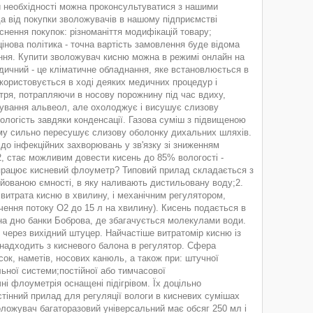
При необхідності можна проконсультуватися з нашими
а від покупки зволожувачів в нашому підприємстві
снення покупок: різноманіття модифікацій товару;
цінова політика - точна вартість замовлення буде відома
ення. Купити зволожувач кисню можна в режимі онлайн на
дичний - це кліматичне обладнання, яке встановлюється в
икористовується в ході деяких медичних процедур і
ітря, потрапляючи в носову порожнину під час вдиху,
шування альвеол, але охолоджує і висушує слизову
ологість завдяки конденсації. Газова суміш з підвищеною
ому сильно пересушує слизову оболонку дихальних шляхів.
 до інфекційних захворювань у зв'язку зі зниженням
, стає можливим довести кисень до 85% вологості -
е працює кисневий флоуметр? Типовий прилад складається з
дуйованою ємності, в яку наливають дистильовану воду;2.
витрата кисню в хвилину, і механічним регулятором,
чення потоку О2 до 15 л на хвилину). Кисень подається в
 на дно банки Боброва, де збагачується молекулами води.
 через вихідний штуцер. Найчастіше витратомір кисню із
 надходить з кисневого балона в регулятор. Сфера
к, наметів, носових канюль, а також при: штучної
льної системи;постійної або тимчасової
ні флоуметрія оснащені підігрівом. Їх доцільно
стінний прилад для регуляції вологи в кисневих сумішах
ложувач багаторазовий універсальний має обсяг 250 мл і