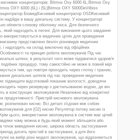
 кисневих концентраторів: Bitmos Oxy 6000 6L;Bitmos Oxy
itmos OXY 6000 (6L) і (5L)Bitmos OXY 5000DeVilbiss
концентратор БіомедКисневий концентратор OSDКисневий
ін надійде в вашу дихальну систему. У концентраторі
ьно обпекти слизову оболонку носа. Для безпечного
ь, який надходить в легені. Для виконання цього завдання
но використовується в медичних цілях для проведення
ет-магазину представлено безліч різновидів медичних
, і надходить на склад виключно від офіційних
 Особливості та принцип роботи зволожувачів Під час
ихальні шляхи, в результаті чого може підірватися здоров'я
подібних процедур, тому самостійно не може в повній мірі
мується тим, що повітря проходить через глотку і трахею,
вання дихальних шляхів під час проведення медичних
є підвищити відсотковий показник вологості, доводячи
проходить через резервуар з дистильованою водою, де він
ить в конструкцію зволожувачів Незалежно від конкретної
ки продуктивності. Пристрій кисневого зволожувача
м; розпилювач кисню. Всі деталі з'єднані між собою
воложувачів для (О2) кисню Регулятор потоку кисню із
Крім цього, використання зволожувача в системі має цілий
завдяки чому можна в будь-який момент збільшити або
а точок виведення кисню; широка область застосування
, прилад досить простий в застосуванні, а для його
тупні на вибір різні моделі зволожувачів, що відрізняються