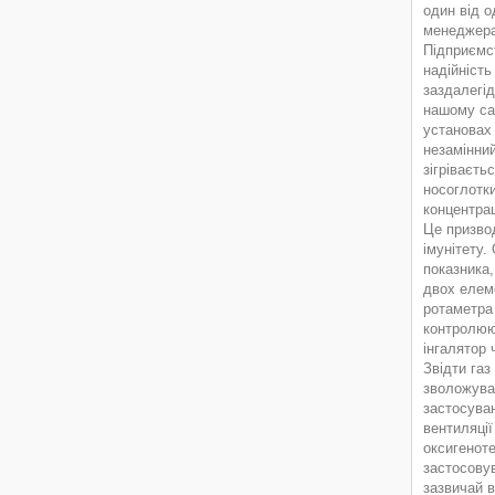
один від о
менеджера
Підприємст
надійність
заздалегід
нашому са
установах 
незамінний
зігріваєт
носоглотки
концентра
Це призвод
імунітету
показника
двох елеме
ротаметра
контролююч
інгалятор 
Звідти газ
зволожувач
застосува
вентиляції
оксигеноте
застосовув
зазвичай 