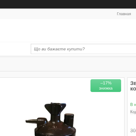
Главная
З
–17%
ко
В 
Ко
30