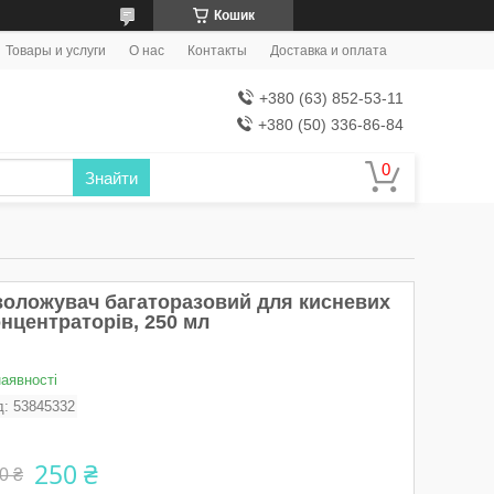
Кошик
Товары и услуги
О нас
Контакты
Доставка и оплата
+380 (63) 852-53-11
+380 (50) 336-86-84
Знайти
воложувач багаторазовий для кисневих
нцентраторів, 250 мл
наявності
д:
53845332
250 ₴
0 ₴