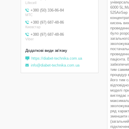
універсал
Lifecell
6000 5L;Ma
+380 (50) 336-86-84
525AirSep
МТС
концентрат
+380 (97) 687-48-86
кисень вих
Киевстар
проведення
було розр
+380 (97) 687-48-86
загального
Viber
зволожувач
постачальн
проведення
https://diabet-technika.com.ua
пацієнта. 
забезпечит
info@diabet-technika.com.ua
тим самим
процедур 
його тим с
відповідно
моделі при
виглядає н
максималь
зволожува
ряд характ
зменшити 
(загальний
підключенн