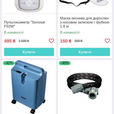
Маска киснева для дорослих
Пульсоксиметр "Sonosat
з носовим затиском і трубкою
F02W"
1.8 м
В наявності
В наявності
495
150
₴
₴
1 500 ₴
300 ₴
Купити
Купити
–42%
–40%