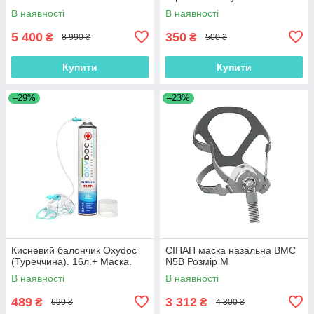
(4 шт в наборі)
В наявності
В наявності
5 400
350
₴
₴
8 990 ₴
500 ₴
Купити
Купити
–29%
–23%
Кисневий балончик Oxydoc
СІПАП маска назальна BMC
(Туреччина). 16л.+ Маска.
N5B Розмір M
В наявності
В наявності
489
3 312
₴
₴
690 ₴
4 300 ₴