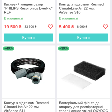
Кисневий концентратор
Контур з підігрівом Resmed
"PHILIPS Respironics EverFlo"
ClimateLine Air 22 мм.
REF
AirSense S10
В наявності
В наявності
19 500
5 400
₴
₴
33 600 ₴
8 990 ₴
Купити
Купити
–40%
–30%
Контур з підігрівом Resmed
Бактеріальний фільтр до
ClimateLine Air 22 мм.
апарату для респіраторної
AirSense S11
терапії апное уві сні OXYDOC