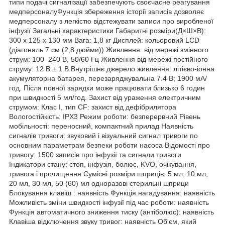
типи подачі сигналізації забезпечують своєчасне реагування
медперсоналуФункція збереження історії записів дозволяє
медперсоналу з легкістю відстежувати записи про виробленої
інфузії Загальні характеристики Габаритні розміри(Д×Ш×В):
300 x 125 x 130 мм Вага: 1,8 кг Дисплей: кольоровий LCD
(діагональ 7 см (2,8 дюйми)) Живлення: від мережі змінного
струм: 100–240 В, 50/60 Гц Живлення від мережі постійного
струму: 12 В ± 1 В Внутрішнє джерело живлення: літієво-іонна
акумуляторна батарея, перезаряджувальна 7.4 В; 1900 мА/
год. Після повної зарядки може працювати близько 6 годин
при швидкості 5 мл/год. Захист від ураження електричним
струмом: Клас I, тип CF: захист від дефібрилятора
Вологостійкість: IPХ3 Режим роботи: безперервний Рівень
мобільності: переносний, компактний прилад Наявність
сигналів тривоги: звуковий і візуальний сигнал тривоги по
основним параметрам безпеки роботи насоса Відомості про
тривогу: 1500 записів про інфузії та сигнали тривоги
Індикатори стану: стоп, інфузія, болюс, KVO, очікування,
тривога і прочищення Сумісні розміри шприців: 5 мл, 10 мл,
20 мл, 30 мл, 50 (60) мл одноразові стерильні шприци
Блокування клавіш : наявність Функція нагадування: наявність
Можливість зміни швидкості інфузії під час роботи: наявність
Функція автоматичного зниження тиску (антіболюс): наявність
Клавіша відключення звуку тривог: наявність Об'єм, який