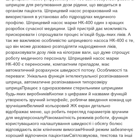
шприцом для регулювання дози рідини, що вводиться в
організм пацієнта. Шприцевий насос розрахований на
використання в установах або підрозділах медичного
профілю. Шприцевий насос марки НК-400 один з кращих
розробок сучасної медицини. Цей пристрій дає можливість
прискорювати і спрощувати процес ін'єкцій будь-яких ліків. А
так же важливою особливістю шприцевого насоса НК-400 є те,
що він може дозовано розподіляти надходження ліків,
розраховувати дозу ліків на кілограм ваги, що дуже спрощує
роботу медичного персоналу. Шприцевий насос марки
HК-400 є переносним, компактним приладом, має
автоматичний розрахунок швидкості потоку. Особливості та
переваги: Унікальна функція інтелектуальної розпізнавання
шприца, автоматичне розпізнавання типорозміру
шприцаПрацює з одноразовими стерильними шприцами
будь-яких виробниківКнопки з цифрами й назвами функцій
утворюють зручний інтерфейс, роблячи введення команд ще
зручнішимВеликий кольоровий ЖК екран детально
відображає меню, що робить перегляд параметрів зручним
для медперсоналуРізноманітність режимів роботи, функція
користувацького налаштування швидкості і обсягу болюс
відповідають всім клінічним вимогамНічний режим забезпечує
хороший відпочинок пацієнтамСвітлозвукова, текстова та інші