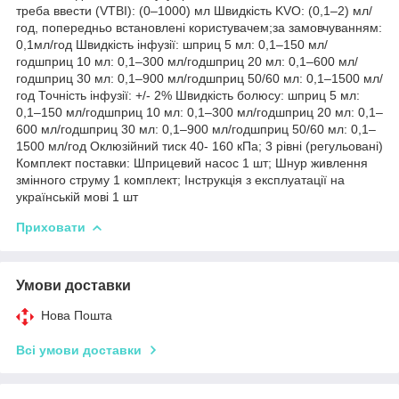
треба ввести (VTBI): (0–1000) мл Швидкість KVO: (0,1–2) мл/
год, попередньо встановлені користувачем;за замовчуванням:
0,1мл/год Швидкість інфузії: шприц 5 мл: 0,1–150 мл/
годшприц 10 мл: 0,1–300 мл/годшприц 20 мл: 0,1–600 мл/
годшприц 30 мл: 0,1–900 мл/годшприц 50/60 мл: 0,1–1500 мл/
год Точність інфузії: +/- 2% Швидкість болюсу: шприц 5 мл:
0,1–150 мл/годшприц 10 мл: 0,1–300 мл/годшприц 20 мл: 0,1–
600 мл/годшприц 30 мл: 0,1–900 мл/годшприц 50/60 мл: 0,1–
1500 мл/год Оклюзійний тиск 40- 160 кПа; 3 рівні (регульовані)
Комплект поставки: Шприцевий насос 1 шт; Шнур живлення
змінного струму 1 комплект; Інструкція з експлуатації на
українській мові 1 шт
Приховати
Умови доставки
Нова Пошта
Всі умови доставки