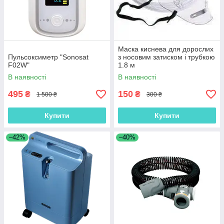
Маска киснева для дорослих
Пульсоксиметр "Sonosat
з носовим затиском і трубкою
F02W"
1.8 м
В наявності
В наявності
495
150
₴
₴
1 500 ₴
300 ₴
Купити
Купити
–42%
–40%