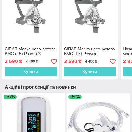
СІПАП Маска носо-ротова
СІПАП Маска носо-ротова
Наз
BMC (F5) Розмір S
BMC (F5) Розмір L
маск
3 590
3 590
2 9
₴
₴
4 400 ₴
4 400 ₴
Купити
Купити
Акційні пропозиції та новинки
–67%
–50%