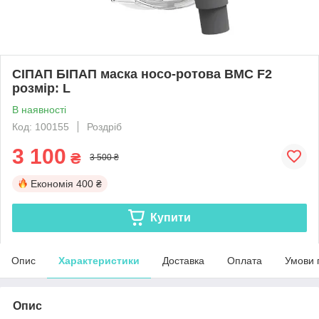
СІПАП БІПАП маска носо-ротова BMC F2
розмір: L
В наявності
Код: 100155
Роздріб
3 100
₴
3 500 ₴
Економія
400 ₴
Купити
Опис
Характеристики
Доставка
Оплата
Умови 
Опис