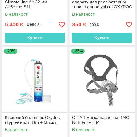
ClimateLine Air 22 мм.
апарату для респіраторної
AirSense S11
терапії апное уві сні OXYDOC
(4 шт в наборі)
В наявності
В наявності
5 400
350
₴
₴
8 990 ₴
500 ₴
Купити
Купити
–29%
–23%
Кисневий балончик Oxydoc
СІПАП маска назальна BMC
(Туреччина). 16л.+ Маска.
N5B Розмір M
В наявності
В наявності