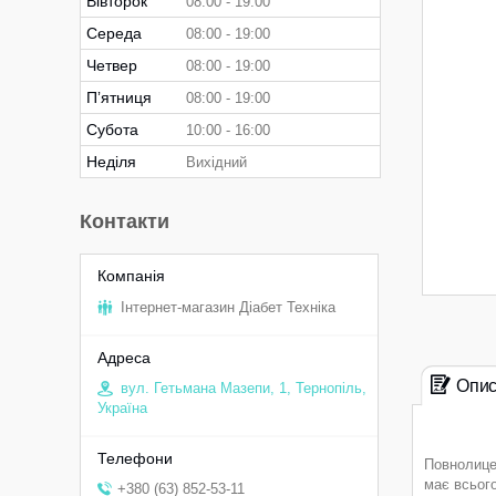
Вівторок
08:00
19:00
Середа
08:00
19:00
Четвер
08:00
19:00
Пʼятниця
08:00
19:00
Субота
10:00
16:00
Неділя
Вихідний
Контакти
Інтернет-магазин Діабет Техніка
Опи
вул. Гетьмана Мазепи, 1, Тернопіль,
Україна
Повнолице
має всього
+380 (63) 852-53-11