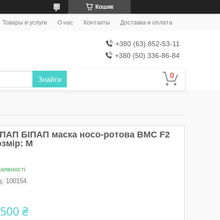
Кошик
Товары и услуги
О нас
Контакты
Доставка и оплата
+380 (63) 852-53-11
+380 (50) 336-86-84
Знайти
ІПАП БІПАП маска носо-ротова BMC F2
озмір: M
наявності
д:
100154
 500 ₴