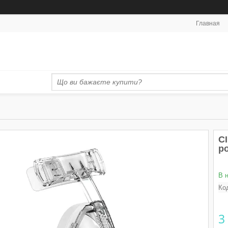
Главная
С
р
В 
Ко
3