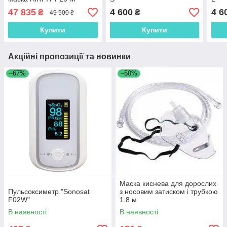
47 835
4 600
4 6
₴
₴
49 500 ₴
Купити
Купити
Акційні пропозиції та новинки
–67%
–50%
Маска киснева для дорослих
Пульсоксиметр "Sonosat
з носовим затиском і трубкою
F02W"
1.8 м
В наявності
В наявності