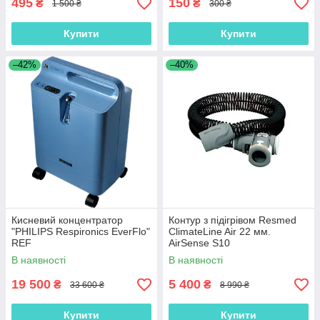
495
150
₴
₴
1 500 ₴
300 ₴
Купити
Купити
–42%
–40%
Кисневий концентратор
Контур з підігрівом Resmed
"PHILIPS Respironics EverFlo"
ClimateLine Air 22 мм.
REF
AirSense S10
В наявності
В наявності
19 500
5 400
₴
₴
33 600 ₴
8 990 ₴
Купити
Купити