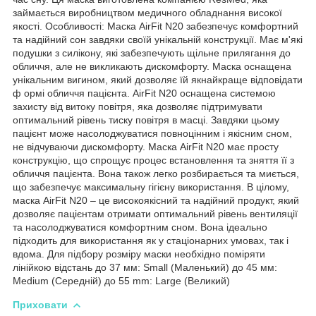
займається виробництвом медичного обладнання високої
якості. Особливості: Маска AirFit N20 забезпечує комфортний
та надійний сон завдяки своїй унікальній конструкції. Має м'які
подушки з силікону, які забезпечують щільне прилягання до
обличчя, але не викликають дискомфорту. Маска оснащена
унікальним вигином, який дозволяє їй якнайкраще відповідати
ф ормі обличчя пацієнта. AirFit N20 оснащена системою
захисту від витоку повітря, яка дозволяє підтримувати
оптимальний рівень тиску повітря в масці. Завдяки цьому
пацієнт може насолоджуватися повноцінним і якісним сном,
не відчуваючи дискомфорту. Маска AirFit N20 має просту
конструкцію, що спрощує процес встановлення та зняття її з
обличчя пацієнта. Вона також легко розбирається та миється,
що забезпечує максимальну гігієну використання. В цілому,
маска AirFit N20 – це високоякісний та надійний продукт, який
дозволяє пацієнтам отримати оптимальний рівень вентиляції
та насолоджуватися комфортним сном. Вона ідеально
підходить для використання як у стаціонарних умовах, так і
вдома. Для підбору розміру маски необхідно поміряти
лінійкою відстань до 37 мм: Small (Маленький) до 45 мм:
Medium (Середній) до 55 mm: Large (Великий)
Приховати