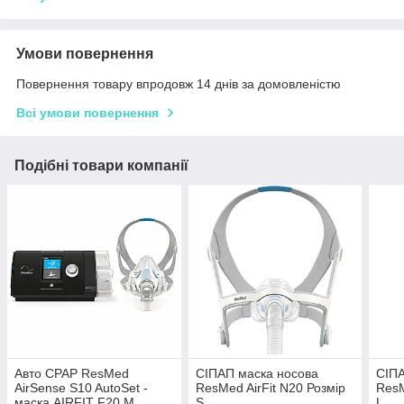
Умови повернення
Повернення товару впродовж 14 днів за домовленістю
Всі умови повернення
Подібні товари компанії
Авто CPAP ResMed
СІПАП маска носова
СІПА
AirSense S10 AutoSet -
ResMed AirFit N20 Розмір
ResM
маска AIRFIT F20 M
S
L