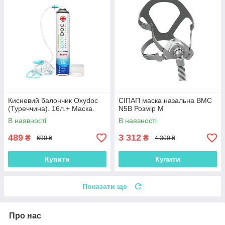
Кисневий балончик Oxydoc
СІПАП маска назальна BMC
(Туреччина). 16л.+ Маска.
N5B Розмір M
В наявності
В наявності
489
3 312
₴
₴
690 ₴
4 300 ₴
Купити
Купити
Показати ще
Про нас