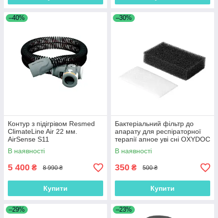
–40%
–30%
Контур з підігрівом Resmed
Бактеріальний фільтр до
ClimateLine Air 22 мм.
апарату для респіраторної
AirSense S11
терапії апное уві сні OXYDOC
(4 шт в наборі)
В наявності
В наявності
5 400
350
₴
₴
8 990 ₴
500 ₴
Купити
Купити
–29%
–23%