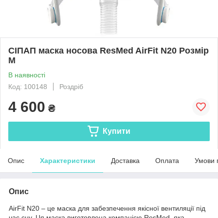
СІПАП маска носова ResMed AirFit N20 Розмір
M
В наявності
Код: 100148
Роздріб
4 600
₴
Купити
Опис
Характеристики
Доставка
Оплата
Умови 
Опис
AirFit N20 – це маска для забезпечення якісної вентиляції під
час сну. Ця маска виготовлена компанією ResMed, яка