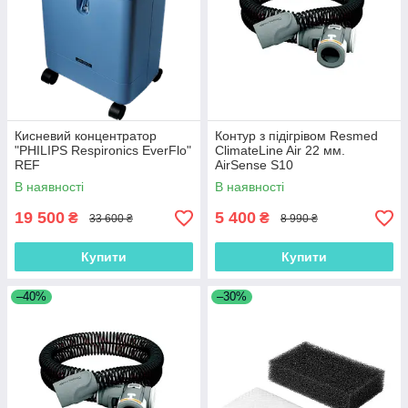
Кисневий концентратор
Контур з підігрівом Resmed
"PHILIPS Respironics EverFlo"
ClimateLine Air 22 мм.
REF
AirSense S10
В наявності
В наявності
19 500
5 400
₴
₴
33 600 ₴
8 990 ₴
Купити
Купити
–40%
–30%