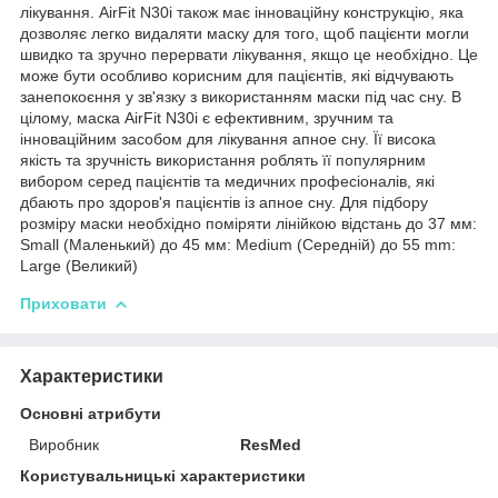
лікування. AirFit N30i також має інноваційну конструкцію, яка
дозволяє легко видаляти маску для того, щоб пацієнти могли
швидко та зручно перервати лікування, якщо це необхідно. Це
може бути особливо корисним для пацієнтів, які відчувають
занепокоєння у зв'язку з використанням маски під час сну. В
цілому, маска AirFit N30i є ефективним, зручним та
інноваційним засобом для лікування апное сну. Її висока
якість та зручність використання роблять її популярним
вибором серед пацієнтів та медичних професіоналів, які
дбають про здоров'я пацієнтів із апное сну. Для підбору
розміру маски необхідно поміряти лінійкою відстань до 37 мм:
Small (Маленький) до 45 мм: Medium (Середній) до 55 mm:
Large (Великий)
Приховати
Характеристики
Основні атрибути
Виробник
ResMed
Користувальницькі характеристики