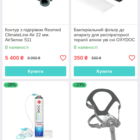
Контур з підігрівом Resmed
Бактеріальний фільтр до
ClimateLine Air 22 мм.
апарату для респіраторної
AirSense S11
терапії апное уві сні OXYDOC
(4 шт в наборі)
В наявності
В наявності
5 400
350
₴
₴
8 990 ₴
500 ₴
Купити
Купити
–29%
–23%