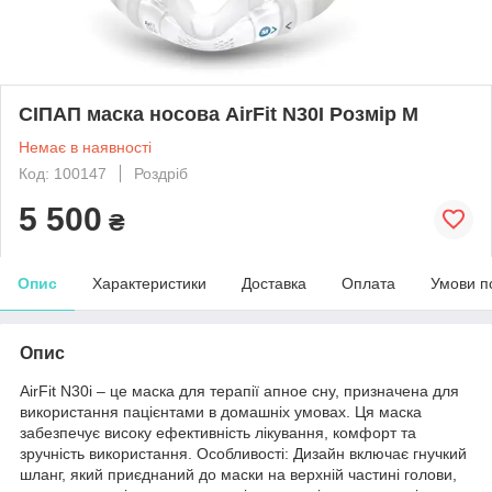
СІПАП маска носова AirFit N30I Розмір M
Немає в наявності
Код: 100147
Роздріб
5 500
₴
Опис
Характеристики
Доставка
Оплата
Умови п
Опис
AirFit N30i – це маска для терапії апное сну, призначена для
використання пацієнтами в домашніх умовах. Ця маска
забезпечує високу ефективність лікування, комфорт та
зручність використання. Особливості: Дизайн включає гнучкий
шланг, який приєднаний до маски на верхній частині голови,