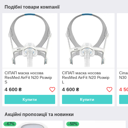
Подібні товари компанії
СІПАП маска носова
СІПАП маска носова
Сіпа
ResMed AirFit N20 Розмір
ResMed AirFit N20 Розмір
N30
S
L
4 600
4 600
4 5
₴
₴
Купити
Купити
Акційні пропозиції та новинки
–67%
–50%