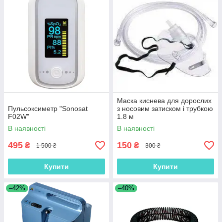
Маска киснева для дорослих
Пульсоксиметр "Sonosat
з носовим затиском і трубкою
F02W"
1.8 м
В наявності
В наявності
495
150
₴
₴
1 500 ₴
300 ₴
Купити
Купити
–42%
–40%