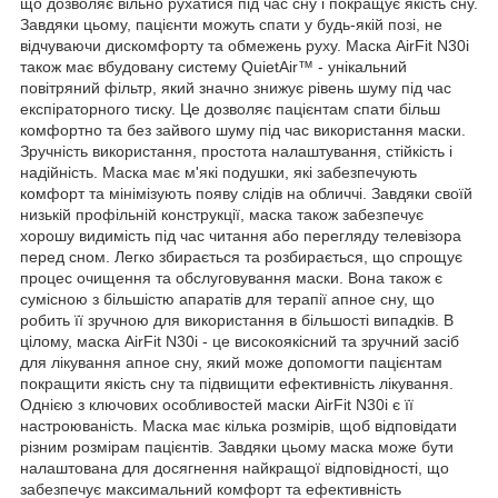
що дозволяє вільно рухатися під час сну і покращує якість сну.
Завдяки цьому, пацієнти можуть спати у будь-якій позі, не
відчуваючи дискомфорту та обмежень руху. Маска AirFit N30i
також має вбудовану систему QuietAir™ - унікальний
повітряний фільтр, який значно знижує рівень шуму під час
експіраторного тиску. Це дозволяє пацієнтам спати більш
комфортно та без зайвого шуму під час використання маски.
Зручність використання, простота налаштування, стійкість і
надійність. Маска має м'які подушки, які забезпечують
комфорт та мінімізують появу слідів на обличчі. Завдяки своїй
низькій профільній конструкції, маска також забезпечує
хорошу видимість під час читання або перегляду телевізора
перед сном. Легко збирається та розбирається, що спрощує
процес очищення та обслуговування маски. Вона також є
сумісною з більшістю апаратів для терапії апное сну, що
робить її зручною для використання в більшості випадків. В
цілому, маска AirFit N30i - це високоякісний та зручний засіб
для лікування апное сну, який може допомогти пацієнтам
покращити якість сну та підвищити ефективність лікування.
Однією з ключових особливостей маски AirFit N30i є її
настроюваність. Маска має кілька розмірів, щоб відповідати
різним розмірам пацієнтів. Завдяки цьому маска може бути
налаштована для досягнення найкращої відповідності, що
забезпечує максимальний комфорт та ефективність