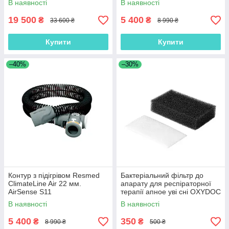
В наявності
В наявності
19 500
5 400
₴
₴
33 600 ₴
8 990 ₴
Купити
Купити
–40%
–30%
Контур з підігрівом Resmed
Бактеріальний фільтр до
ClimateLine Air 22 мм.
апарату для респіраторної
AirSense S11
терапії апное уві сні OXYDOC
(4 шт в наборі)
В наявності
В наявності
5 400
350
₴
₴
8 990 ₴
500 ₴