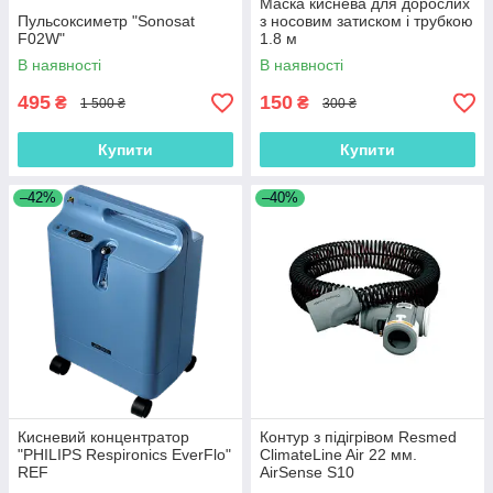
Маска киснева для дорослих
Пульсоксиметр "Sonosat
з носовим затиском і трубкою
F02W"
1.8 м
В наявності
В наявності
495
150
₴
₴
1 500 ₴
300 ₴
Купити
Купити
–42%
–40%
Кисневий концентратор
Контур з підігрівом Resmed
"PHILIPS Respironics EverFlo"
ClimateLine Air 22 мм.
REF
AirSense S10