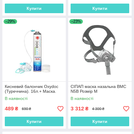
Купити
Купити
–29%
–23%
Кисневий балончик Oxydoc
СІПАП маска назальна BMC
(Туреччина). 16л.+ Маска.
N5B Розмір M
В наявності
В наявності
489
3 312
₴
₴
690 ₴
4 300 ₴
Купити
Купити