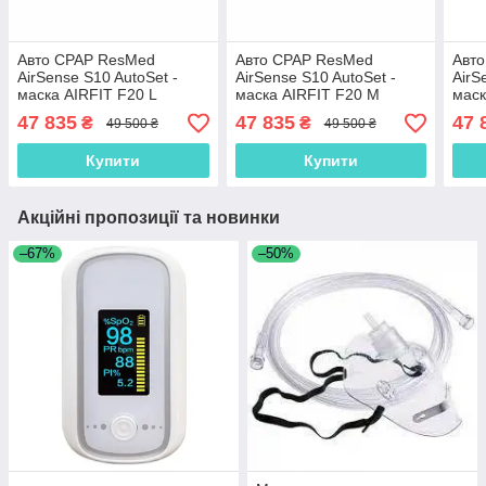
Авто CPAP ResMed
Авто CPAP ResMed
Авт
AirSense S10 AutoSet -
AirSense S10 AutoSet -
AirS
маска AIRFIT F20 L
маска AIRFIT F20 M
маск
47 835
47 835
47 
₴
₴
49 500 ₴
49 500 ₴
Купити
Купити
Акційні пропозиції та новинки
–67%
–50%