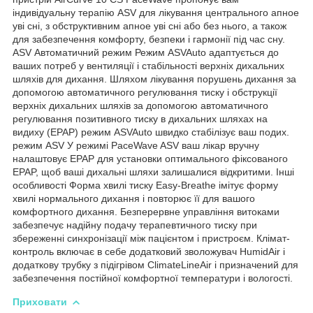
індивідуальну терапію ASV для лікування центрального апное
уві сні, з обструктивним апное уві сні або без нього, а також
для забезпечення комфорту, безпеки і гармонії під час сну.
ASV Автоматичний режим Режим ASVAuto адаптується до
ваших потреб у вентиляції і стабільності верхніх дихальних
шляхів для дихання. Шляхом лікування порушень дихання за
допомогою автоматичного регулювання тиску і обструкції
верхніх дихальних шляхів за допомогою автоматичного
регулювання позитивного тиску в дихальних шляхах на
видиху (EPAP) режим ASVAuto швидко стабілізує ваш подих.
режим ASV У режимі PaceWave ASV ваш лікар вручну
налаштовує EPAP для установки оптимального фіксованого
EPAP, щоб ваші дихальні шляхи залишалися відкритими. Інші
особливості Форма хвилі тиску Easy-Breathe імітує форму
хвилі нормального дихання і повторює її для вашого
комфортного дихання. Безперервне управління витоками
забезпечує надійну подачу терапевтичного тиску при
збереженні синхронізації між пацієнтом і пристроєм. Клімат-
контроль включає в себе додатковий зволожувач HumidAir і
додаткову трубку з підігрівом ClimateLineAir і призначений для
забезпечення постійної комфортної температури і вологості.
Приховати