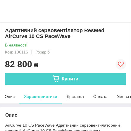
Адаптивний сервовентілятор ResMed
AirCurve 10 CS PaceWave
В наявності
Код: 100116
Роздріб
82 800
₴
Купити
Опис
Характеристики
Доставка
Оплата
Умови 
Опис
AirCurve 10 CS PaceWave Адаптивний сервовентиляторний
пристрій AirCurve 10 CS PaceWave пропонує вам