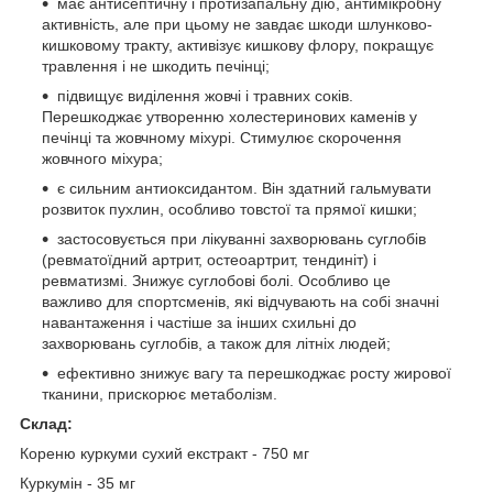
має антисептичну і протизапальну дію, антимікробну
активність, але при цьому не завдає шкоди шлунково-
кишковому тракту, активізує кишкову флору, покращує
травлення і не шкодить печінці;
підвищує виділення жовчі і травних соків.
Перешкоджає утворенню холестеринових каменів у
печінці та жовчному міхурі. Стимулює скорочення
жовчного міхура;
є сильним антиоксидантом. Він здатний гальмувати
розвиток пухлин, особливо товстої та прямої кишки;
застосовується при лікуванні захворювань суглобів
(ревматоїдний артрит, остеоартрит, тендиніт) і
ревматизмі. Знижує суглобові болі. Особливо це
важливо для спортсменів, які відчувають на собі значні
навантаження і частіше за інших схильні до
захворювань суглобів, а також для літніх людей;
ефективно знижує вагу та перешкоджає росту жирової
тканини, прискорює метаболізм.
Склад:
Кореню куркуми сухий екстракт - 750 мг
Куркумін - 35 мг