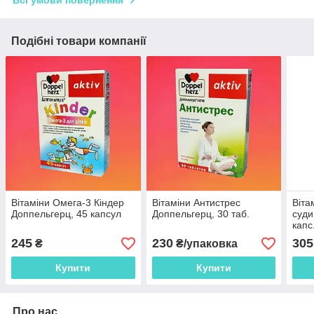
Подібні товари компанії
Вітаміни Омега-3 Кіндер
Вітаміни Антистрес
Віта
Доппельгерц, 45 капсул
Доппельгерц, 30 таб.
суди
капс
245
230
305
₴
₴/упаковка
Купити
Купити
Про нас