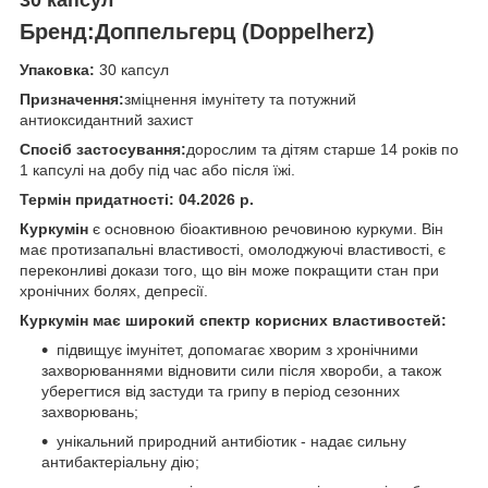
Бренд:
Доппельгерц (Doppelherz)
Упаковка:
30 капсул
Призначення:
зміцнення імунітету та потужний
антиоксидантний захист
Спосіб застосування:
дорослим та дітям старше 14 років по
1 капсулі на добу під час або після їжі.
Термін придатності: 04.2026 р.
Куркумін
є основною біоактивною речовиною куркуми. Він
має протизапальні властивості, омолоджуючі властивості, є
переконливі докази того, що він може покращити стан при
хронічних болях, депресії.
Куркумін має широкий спектр корисних властивостей:
підвищує імунітет, допомагає хворим з хронічними
захворюваннями відновити сили після хвороби, а також
уберегтися від застуди та грипу в період сезонних
захворювань;
унікальний природний антибіотик - надає сильну
антибактеріальну дію;