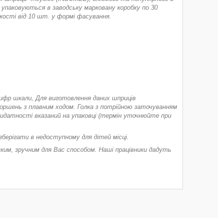
и упаковуються в заводську марковану коробку по 30
кості від 10 шт. у формі фасування.
 цифр шкали, Для виготовлення даних шприців
оршень з плавним ходом. Голка з потрійною заточуванням
 придатності вказаний на упаковці (термін уточнюйте при
,зберігати в недоступному для дітей місці.
яким, зручним для Вас способом. Наші працівники дадуть