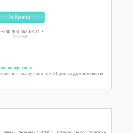
Купити
+380 (63) 852-53-11
Lifecell
вернення товару протягом 14 днів
за домовленістю
ві шприци Інсумед (INSUMED), відомого та популярного в