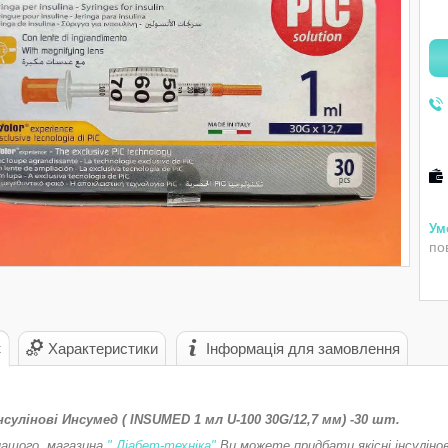
по
с
Характеристики
Інформація для замовлення
сулінові Инсумед ( INSUMED 1 мл U-100 30G/12,7 мм) -30 шт.
нашого магазина
" Діабет-техніка"
Ви можете придбати якісні інсуліно