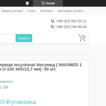
Кошик
Товары и услуги
О нас
Контакты
Доставка и оплата
+380 (63) 852-53-11
+380 (50) 336-86-84
Знайти
прици інсулінові Инсумед ( INSUMED 1
 U-100 30G/12,7 мм) -30 шт.
наявності
д:
219
10 ₴/упаковка