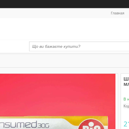
Главная
Ш
мл
В 
Ко
2