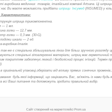
ті виробника медичних товарів, італійської компанії Artsana. Ці шприц
У нас Ви маєте можливість придбати
шприци Інсумед
(INSUMED) у кіль
 Характеристики:
трукція шприца трикомпонентна.
м — 1 мл.
ина голки — 12,7 мм.
етр голки — 0,3 мм. (30-G).
 поділки шкали — 2 ед.
на-виробник-Італія.
і так-же є спеціальна збільшувальна лінза для більш зручного розгляду
вуються спеціальні гіпоалергенні матеріали, шприц має герметичний п
ним покриттям забезпечує легкий і безболісний процес ін'єкцій. Термін
).
в оригінальній упаковці,оберігати від впливу прямих сонячних променів
ання будь-якої інформації, що зацікавить Вас, зв'яжіть із нами будь-
 на всі Ваші питання та допоможуть зробити правильний вибір.
Сайт створений на маркетплейсі
Prom.ua