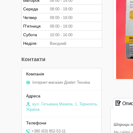
Вівторок
08:00
19:00
Середа
08:00
19:00
Четвер
08:00
19:00
Пʼятниця
08:00
19:00
Субота
10:00
16:00
Неділя
Вихідний
Контакти
Інтернет-магазин Діабет Техніка
Опи
вул. Гетьмана Мазепи, 1, Тернопіль,
Україна
Шприци ін
+380 (63) 852-53-11
На сайті 