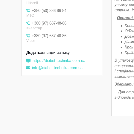
Lifecell
усьому сві
шприців. 
+380 (50) 336-86-84
МТС
Основні
+380 (97) 687-48-86
Конс
Киевстар
Об'є
+380 (97) 687-48-86
Довж
Viber
Діам
Крок
Краї
В упаковц
https://diabet-technika.com.ua
використо
info@diabet-technika.com.ua
і спеціаль
замовленні
Зберігати 
Для отрим
відповідь