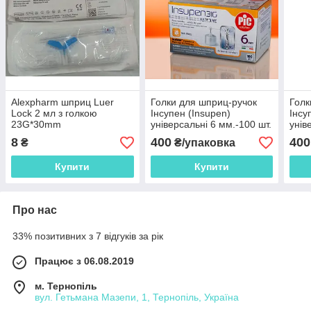
Alexpharm шприц Luer
Голки для шприц-ручок
Голк
Lock 2 мл з голкою
Інсупен (Insupen)
Інсу
23G*30mm
універсальні 6 мм.-100 шт.
унів
шт.
8
400
400
₴
₴/упаковка
Купити
Купити
Про нас
33% позитивних з 7 відгуків за рік
Працює з 06.08.2019
м. Тернопіль
вул. Гетьмана Мазепи, 1, Тернопіль, Україна