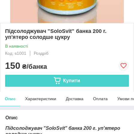
Підсолоджувач "SoloSvit" банка 200 г.
уп'ятеро солодше цукру
В наявності
Код: s1001
Роздріб
150
₴/банка
Купити
Опис
Характеристики
Доставка
Оплата
Умови п
Опис
Підсолоджувач "SoloSvit" банка 200 г. уп'ятеро