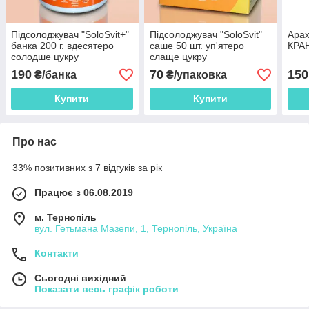
Підсолоджувач "SoloSvit+"
Підсолоджувач "SoloSvit"
Арах
банка 200 г. вдесятеро
саше 50 шт. уп'ятеро
КРАН
солодше цукру
слаще цукру
190
70
150
₴/банка
₴/упаковка
Купити
Купити
Про нас
33% позитивних з 7 відгуків за рік
Працює з 06.08.2019
м. Тернопіль
вул. Гетьмана Мазепи, 1, Тернопіль, Україна
Контакти
Сьогодні вихідний
Показати весь графік роботи