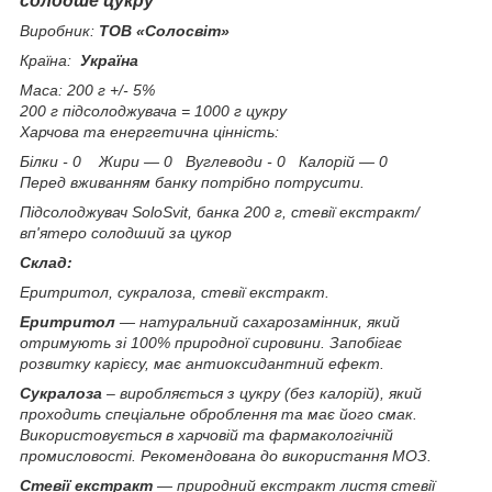
солодше цукру
Виробник:
ТОВ «Солосвіт»
Країна:
Україна
Маса: 200 г +/- 5%
200 г підсолоджувача = 1000 г цукру
Харчова та енергетична цінність:
Білки - 0 Жири — 0 Вуглеводи - 0 Калорій — 0
Перед вживанням банку потрібно потрусити.
Підсолоджувач SoloSvit, банка 200 г, стевії екстракт/
вп'ятеро солодший за цукор
Склад:
Еритритол, сукралоза, стевії екстракт.
Еритритол
— натуральний сахарозамінник, який
отримують зі 100% природної сировини. Запобігає
розвитку карієсу, має антиоксидантний ефект.
Сукралоза
– виробляється з цукру (без калорій), який
проходить спеціальне оброблення та має його смак.
Використовується в харчовій та фармакологічній
промисловості. Рекомендована до використання МОЗ.
Стевії екстракт
— природний екстракт листя стевії