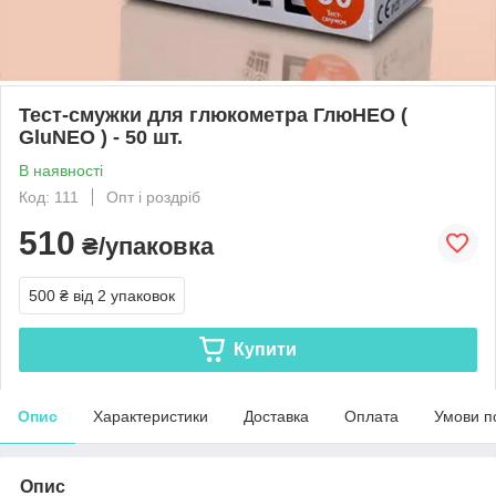
Тест-смужки для глюкометра ГлюНЕО (
GluNEO ) - 50 шт.
В наявності
Код: 111
Опт і роздріб
510
₴/упаковка
500 ₴
від 2 упаковок
Купити
Опис
Характеристики
Доставка
Оплата
Умови п
Опис