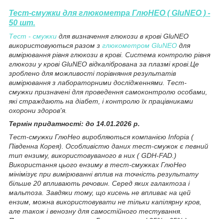
Тест-смужки для глюкометра ГлюНЕО ( GluNEO ) -
50 шт.
Тест - смужки
для визначення глюкози в крові GluNEO
використовуються разом з
глюкометром GluNEO
для
вимірювання рівня глюкози в крові. Система контролю рівня
глюкози у крові GluNEO відкалібрована за плазмі крові.Це
зроблено для можливості порівняння результатів
вимірювання з лабораторними дослідженнями. Тест-
смужки призначені для проведення самоконтролю особами,
які страждають на діабет, і контролю їх працівниками
охорони здоров'я.
Термін придатності: до 14.01.2026 р.
Тест-смужки ГлюНео виробляються компанією Infopia (
Південна Корея). Особливістю даних тест-смужок є певний
тип ензиму, використовуваного в них ( GDH-FAD.)
Використання цього ензиму в тест-смужках ГлюНео
мінімізує при вимірюванні вплив на точність результату
більше 20 впливають речовин. Серед яких галактоза і
мальтоза. Завдяки тому, що кисень не впливає на цей
ензим, можна використовувати не тільки капілярну кров,
але також і венозну для самостійного тестування.