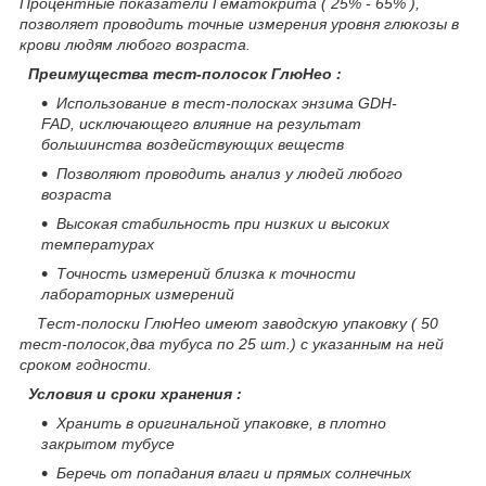
Процентные показатели Гематокрита ( 25% - 65% ),
позволяет проводить точные измерения уровня глюкозы в
крови людям любого возраста.
Преимущества тест-полосок ГлюНео :
Использование в тест-полосках энзима GDH-
FAD, исключающего влияние на результат
большинства воздействующих веществ
Позволяют проводить анализ у людей любого
возраста
Высокая стабильность при низких и высоких
температурах
Точность измерений близка к точности
лабораторных измерений
Тест-полоски ГлюНео имеют заводскую упаковку ( 50
тест-полосок,два тубуса по 25 шт.) с указанным на ней
сроком годности.
Условия и сроки хранения :
Хранить в оригинальной упаковке, в плотно
закрытом тубусе
Беречь от попадания влаги и прямых солнечных