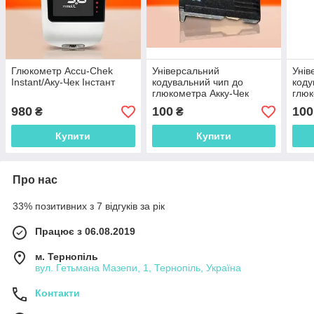
Глюкометр Accu-Chek
Універсальний
Унів
Instant/Аку-Чек Інстант
кодувальний чип до
коду
глюкометра Акку-Чек
глюк
Актив (Accu-Chek Active)
Пер
980
100
100
₴
₴
333
Perf
Купити
Купити
Про нас
33% позитивних з 7 відгуків за рік
Працює з 06.08.2019
м. Тернопіль
вул. Гетьмана Мазепи, 1, Тернопіль, Україна
Контакти