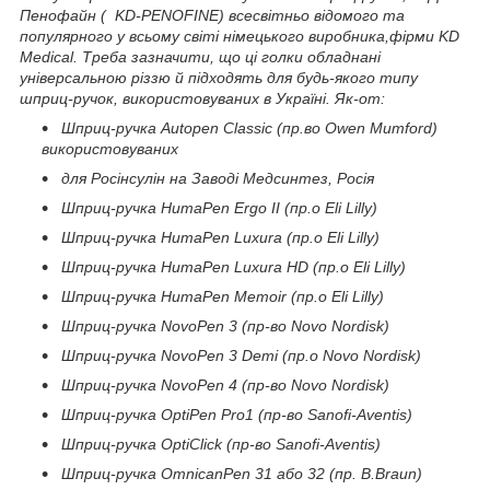
Пенофайн ( KD-PENOFINE) всесвітньо відомого та
популярного у всьому світі німецького виробника,фірми KD
Medical. Треба зазначити, що ці голки обладнані
універсальною різзю й підходять для будь-якого типу
шприц-ручок, використовуваних в Україні. Як-от:
Шприц-ручка Autopen Classic (пр.во Owen Mumford)
використовуваних
для Росінсулін на Заводі Медсинтез, Росія
Шприц-ручка HumaPen Ergo II (пр.о Eli Lilly)
Шприц-ручка HumaPen Luxura (пр.о Eli Lilly)
Шприц-ручка HumaPen Luxura HD (пр.о Eli Lilly)
Шприц-ручка HumaPen Memoir (пр.о Eli Lilly)
Шприц-ручка NovoPen 3 (пр-во Novo Nordisk)
Шприц-ручка NovoPen 3 Demi (пр.о Novo Nordisk)
Шприц-ручка NovoPen 4 (пр-во Novo Nordisk)
Шприц-ручка OptiPen Pro1 (пр-во Sanofi-Aventis)
Шприц-ручка OptiClick (пр-во Sanofi-Aventis)
Шприц-ручка OmnicanPen 31 або 32 (пр. B.Braun)