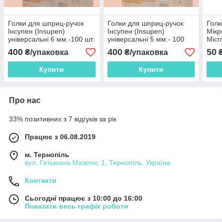
Голки для шприц-ручок
Голки для шприц-ручок
Голк
Інсупен (Insupen)
Інсупен (Insupen)
Мікр
універсальні 6 мм.-100 шт.
універсальні 5 мм.- 100
Micr
шт.
10 ш
400
400
50
₴/упаковка
₴/упаковка
₴
Купити
Купити
Про нас
33% позитивних з 7 відгуків за рік
Працює з 06.08.2019
м. Тернопіль
вул. Гетьмана Мазепи, 1, Тернопіль, Україна
Контакти
Сьогодні працює з 10:00 до 16:00
Показати весь графік роботи