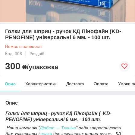
Голки для шприц - ручок КД Пінофайн (KD-
PENOFINE) універсальні 6 мм. - 100 шт.
Немає в наявності
Код: 306
Роздріб
300
₴/упаковка
Опис
Характеристики
Доставка
Оплата
Умови п
Опис
Голки для шприц - ручок КД Пінофайн ( KD-
PENOFINE) універсальні 6 мм. - 100 шт.
Наша компанія "
Діабет — Техніка
" рада запропонувати
Вам універсальні
голки
для інсулінових шприц-ручок, КД