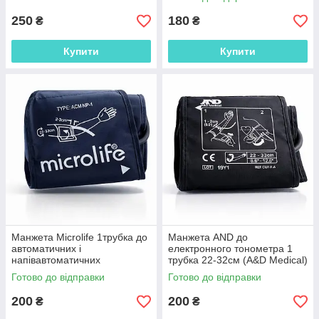
збільшена
250
180
₴
₴
Купити
Купити
Манжета Microlife 1трубка до
Манжета AND до
автоматичних і
електронного тонометра 1
напівавтоматичних
трубка 22-32см (A&D Medical)
тонометрів 22-32 см
Готово до відправки
Готово до відправки
200
200
₴
₴