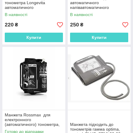
тонометра Longevita
автоматичного
автоматичного
напівавтоматичного
напівавтоматичного
тонометра збільшена
В наявності
В наявності
тонометра 1 трубка
220
250
₴
₴
Купити
Купити
Манжета Rossmax для
електронного
(автоматичного) тонометра,
Манжета підходить до
розмір L – 34-46 см,
тонометрів гамма optima,
Готово до відправки