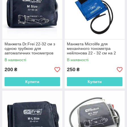
Манжета Dr.Frei 22-32 см з
Манжета Microlife для
одною трубкою для
механічного тонометра
автоматичних тонометров
нейлонова 22 - 32 см на 2
Dr.Frei, Microlife і т.п.
трубки
В наявності
В наявності
200
250
₴
₴
Купити
Купити