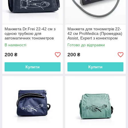
Манжета Dr.Frei 22-42 см з
Манжета для тонометрів 22-
одною трубкою для
42 см ProMedica (Промедіка)
автоматичних тонометров
Assist, Expert з конектором
Dr.Frei, Microlife і т.п.
В наявності
Готово до відправки
200
200
₴
₴
Купити
Купити